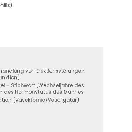
ilis)
handlung von Erektionsstörungen
funktion)
l – Stichwort „Wechseljahre des
en des Hormonstatus des Mannes
ration (Vasektomie/Vasoligatur)