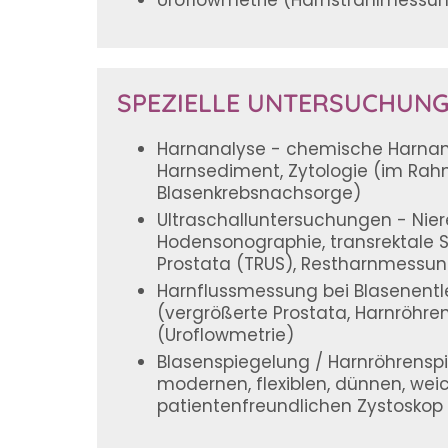
Uroflowmetrie (Harnstrahlmessu
SPEZIELLE UNTERSUCHUN
Harnanalyse - chemische Harnana
Harnsediment, Zytologie (im Ra
Blasenkrebsnachsorge)
Ultraschalluntersuchungen - Nie
Hodensonographie, transrektale 
Prostata (TRUS), Restharnmessu
Harnflussmessung bei Blasenent
(vergrößerte Prostata, Harnröhre
(Uroflowmetrie)
Blasenspiegelung / Harnröhrensp
modernen, flexiblen, dünnen, wei
patientenfreundlichen Zystoskop