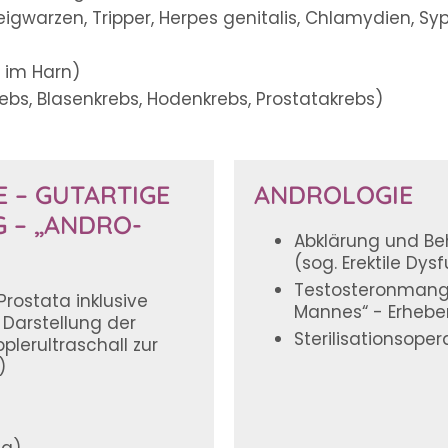
igwarzen, Tripper, Herpes genitalis, Chlamydien, Syph
 im Harn)
bs, Blasenkrebs, Hodenkrebs, Prostatakrebs)
 – GUTARTIGE
ANDROLOGIE
– „ANDRO-C
Abklärung und Be
(sog. Erektile Dys
Testosteronmange
Prostata inklusive
Mannes“ - Erheb
Darstellung der
Sterilisationsope
lerultraschall zur
)