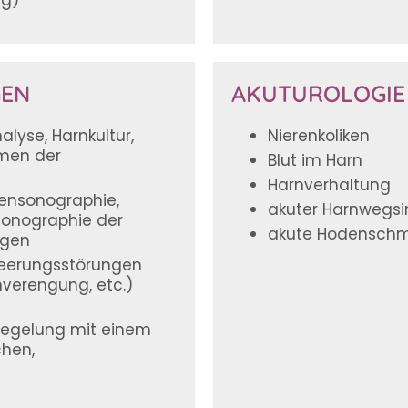
ng)
GEN
AKUTUROLOGIE
lyse, Harnkultur,
Nierenkoliken
hmen der
Blut im Harn
Harnverhaltung
rensonographie,
akuter Harnwegsi
Sonographie der
akute Hodensch
ngen
leerungsstörungen
nverengung, etc.)
iegelung mit einem
chen,