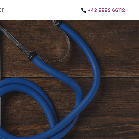
KT
+43 5552 66112
