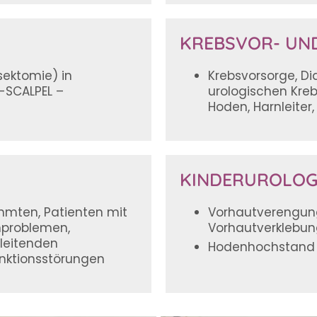
KREBSVOR- UN
sektomie) in
Krebsvorsorge, Di
-SCALPEL –
urologischen Kreb
Hoden, Harnleiter,
KINDERUROLOG
hmten, Patienten mit
Vorhautverengung
problemen,
Vorhautverklebun
leitenden
Hodenhochstand
nktionsstörungen